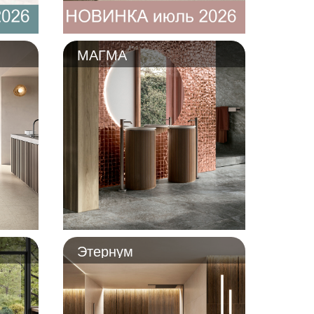
МАГМА
Этернум