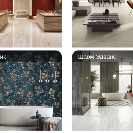
ик
Шарм Эдванс