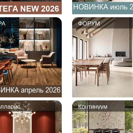
РА
ФОРУМ
елларис
Континуум