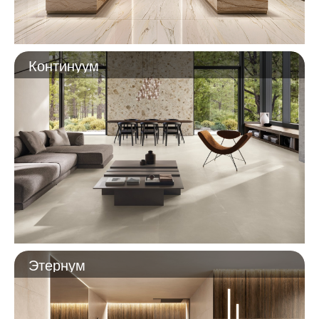
Континуум
Этернум