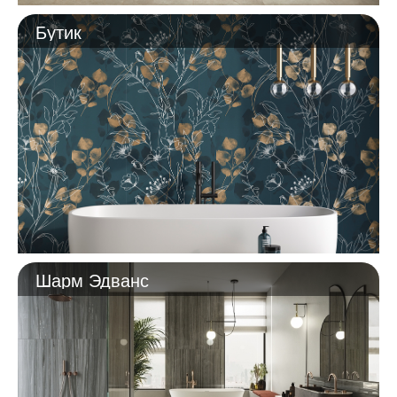
Бутик
Шарм Эдванс