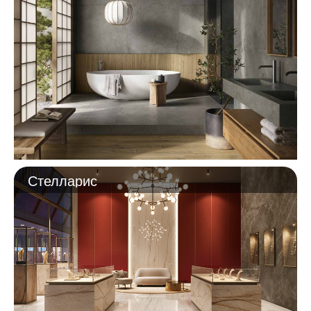
Стелларис