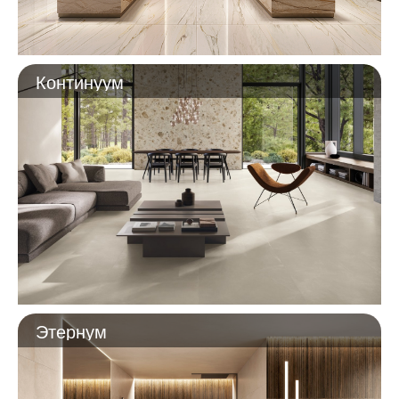
Континуум
Этернум