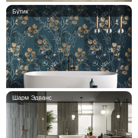
Бутик
Шарм Эдванс