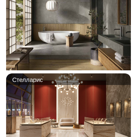
Стелларис