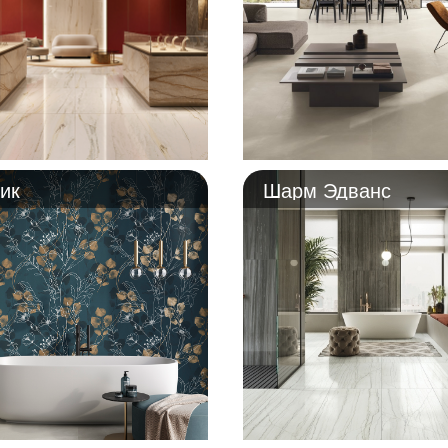
ик
Шарм Эдванс