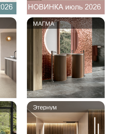
МАГМА
Этернум