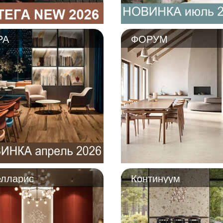
РА
ФОРУМ
елларис
Континуум