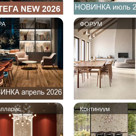
РА
ФОРУМ
елларис
Континуум