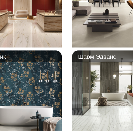
ик
Шарм Эдванс