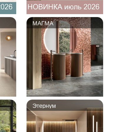
МАГМА
Этернум