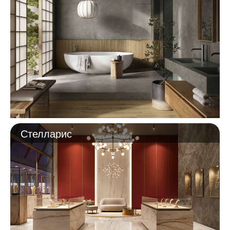
Стелларис