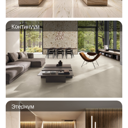
Континуум
Этернум