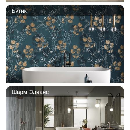
Бутик
Шарм Эдванс