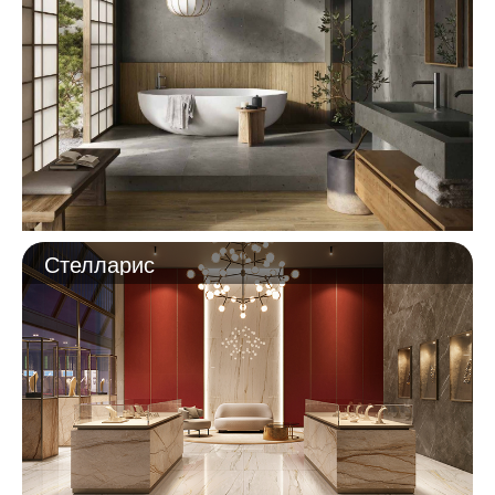
Стелларис