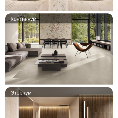
Континуум
Этернум